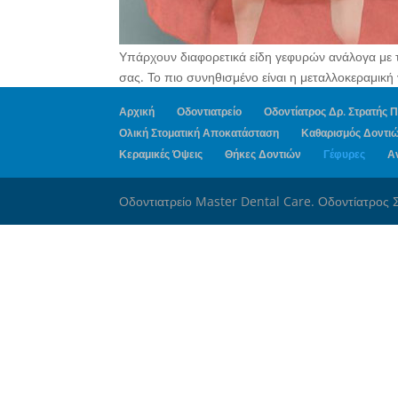
Υπάρχουν διαφορετικά είδη γεφυρών ανάλογα με το
σας. Το πιο συνηθισμένο είναι η μεταλλοκεραμική
Αρχική
Οδοντιατρείο
Οδοντίατρος Δρ. Στρατής
Ολική Στοματική Αποκατάσταση
Καθαρισμός Δοντι
Κεραμικές Όψεις
Θήκες Δοντιών
Γέφυρες
Α
Οδοντιατρείο Master Dental Care. Οδοντίατρος