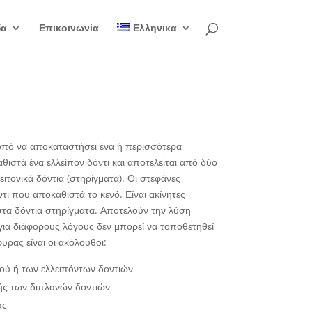
δα
Επικοινωνία
Ελληνικα
κοπό να αποκαταστήσει ένα ή περισσότερα
θιστά ένα ελλείπον δόντι και αποτελείται από δύο
τονικά δόντια (στηρίγματα). Οι στεφάνες
ι που αποκαθιστά το κενό. Είναι ακίνητες
τα δόντια στηρίγματα. Αποτελούν την λύση
ι για διάφορους λόγους δεν μπορεί να τοποθετηθεί
υρας είναι οι ακόλουθοι:
ού ή των ελλειπόντων δοντιών
ής των διπλανών δοντιών
ας