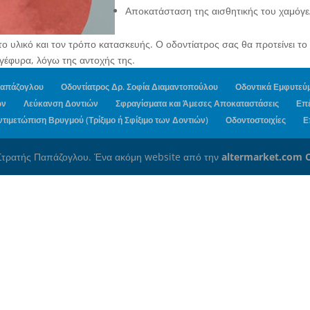
Αποκατάσταση της αισθητικής του χαμόγ
 υλικό και τον τρόπο κατασκευής. Ο οδοντίατρος σας θα προτείνει το 
 γέφυρα, λόγω της αντοχής της.
 Παπάζογλου
Οδοντίατρος Δρ. Σοφία Διαμαντοπούλου
Οδοντικά Εμφυτεύ
ών
Λεύκανση Δοντιών
Σφραγίσματα και Άμεσες Αποκαταστάσεις
Επέ
ντιμετώπιση Βρυγμού (Τρίξιμο ή Σφίξιμο των Δοντιών)
Οδοντοστοιχίες
Ε
 Στρατής Παπάζογλου. Ένα ακόμη website από την
altermarket.com O